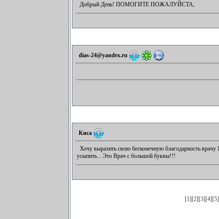
Добрый День! ПОМОГИТЕ ПОЖАЛУЙСТА,
dias-24@yandex.ru
Киса
Хочу выразить свою бесконечную благодарность врачу Яр
усыпить... Это Врач с большой буквы!!!
[1]
[2]
[3]
[4]
[5]