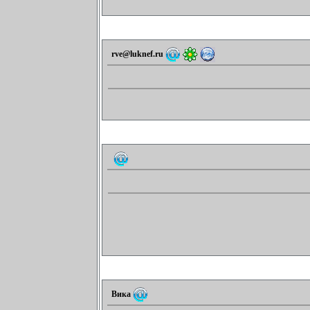
rve@luknef.ru
Вика