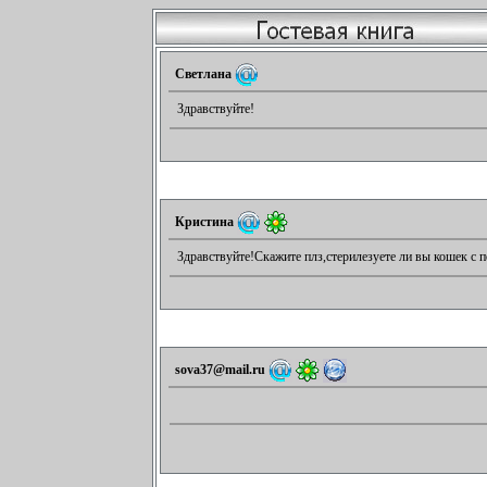
Светлана
Здравствуйте!
Кристина
Здравствуйте!Скажите плз,стерилезуете ли вы кошек с п
sova37@mail.ru